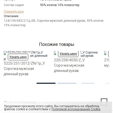
Состав сырья
90% хлопок 10% полиэстер
Бренд
GREG
Показать еще
Модель
Описание
Зауженная
124/139/682/Z/1p_GB, Сорочка мужская длинный рукав, 90% хлопок
Цвет
Голубой
10% полиэстер
Отделка
Сорочки: внутренняя стойка воротника и
внутренний манжет из ткани компаньона
Ворот
Французский маленький
Манжет
классический закругленный на пуговицах 6 см
Похожие товары
Карман
отсутствует
Узнать цену
Уз
Силуэт
Полуприталенный силуэт / Regular fit
Узнать цену
220/239/4030/Z_V
210/
S225/231/2012/ZN/1p_V
Сорочка мужская
мужс
Сорочка мужская
длинный рукав
длинный рукав
Узнать о поступлении
Продолжая просмотр этого сайта, Вы соглашаетесь на обработку
файлов cookie в соответствии с
Политикой использования Cookie
.