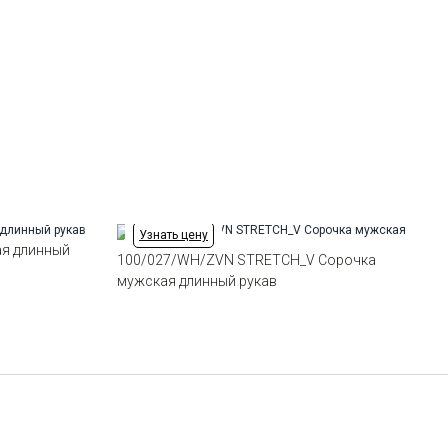
Отделка
Сорочки: кант по нижнему краю
внутренней стойки воротника из
ткани компаньона
Ворот
Французский маленький
Манжет
классический закругленный на
пуговицах 6 см
Карман
отсутствует
Силуэт
Полуприталенный силуэт /
Regular fit
Узнать цену
ая длинный
100/027/WH/ZVN STRETCH_V Сорочка
мужская длинный рукав