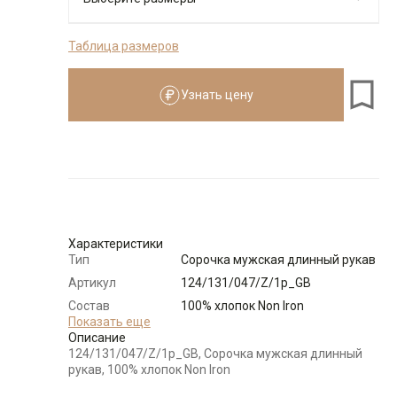
Таблица размеров
176-184
Узнать цену
Размеры для роста
176–184 см
Размер
Количество
Доступно
38
-
+
2
Характеристики
Тип
Сорочка мужская длинный рукав
39
-
+
1
Артикул
124/131/047/Z/1p_GB
Состав
100% хлопок Non Iron
Выбрать размерный ряд
сырья
Показать еще
Описание
по 1 шт каждого доступного размера
Бренд
GREG
124/131/047/Z/1p_GB, Сорочка мужская длинный
Модель
Зауженная
рукав, 100% хлопок Non Iron
Цвет
Белый