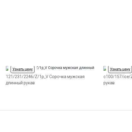
Узнать цену
Узнать цену
121/231/2246/Z/1p_V Сорочка мужская
c100/157/ice
длинный рукав
рукав