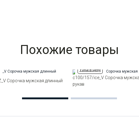
Похожие товары
Узнать цену
c100/157/ice_V Сорочка мужск
/Z_V Сорочка мужская длинный
рукав