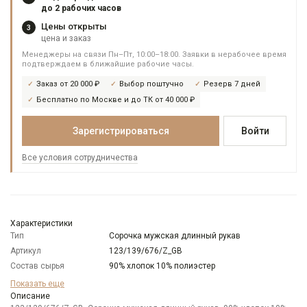
до 2 рабочих часов
Цены открыты
3
цена и заказ
Менеджеры на связи Пн–Пт, 10:00–18:00. Заявки в нерабочее время
подтверждаем в ближайшие рабочие часы.
Заказ от 20 000 ₽
Выбор поштучно
Резерв 7 дней
Бесплатно по Москве и до ТК от 40 000 ₽
Зарегистрироваться
Войти
Все условия сотрудничества
Характеристики
Тип
Сорочка мужская длинный рукав
Артикул
123/139/676/Z_GB
Состав сырья
90% хлопок 10% полиэстер
Бренд
GREG
Показать еще
Модель
Описание
Зауженная