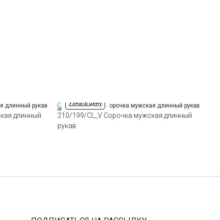
Отделка
Сорочки: внутренняя стойка
воротника и внутренний манжет
из ткани компаньона
Ворот
Французский маленький
Манжет
классический закругленный на
пуговицах 6 см
Карман
отсутствует
Силуэт
Полуприталенный силуэт /
Regular fit
Узнать цену
кая длинный
210/199/CL_V Сорочка мужская длинный
рукав