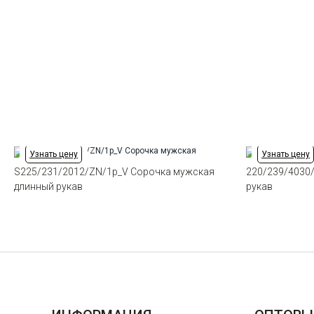
Узнать цену
Узнать цену
S225/231/2012/ZN/1p_V Сорочка мужская
220/239/4030
длинный рукав
рукав