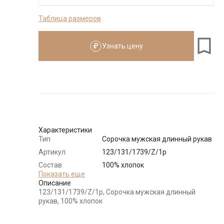
Таблица размеров
176-184
Узнать цену
Размеры для роста
176–184 см
Размер
Количество
Доступно
Узнать о
40
поступлении
Характеристики
Тип
Сорочка мужская длинный рукав
Артикул
123/131/1739/Z/1p
Состав
100% хлопок
сырья
Показать еще
Описание
Бренд
GREG
123/131/1739/Z/1p, Сорочка мужская длинный
Модель
Зауженная
рукав, 100% хлопок
Цвет
Голубой