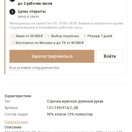
до 2 рабочих часов
Цены открыты
3
цена и заказ
Менеджеры на связи Пн–Пт, 10:00–18:00. Заявки в нерабочее время
подтверждаем в ближайшие рабочие часы.
Заказ от 20 000 ₽
Выбор поштучно
Резерв 7 дней
Бесплатно по Москве и до ТК от 40 000 ₽
Зарегистрироваться
Войти
Все условия сотрудничества
Характеристики
Тип
Сорочка мужская длинный рукав
Артикул
121/199/974/Z_GB
Состав сырья
90% хлопок 10% полиэстер
Бренд
GREG
Показать еще
Модель
Описание
Зауженная