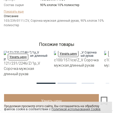
Состав сырья
90% хлопок 10% полиэстер
Бренд
GREG
Показать еще
Модель
Описание
Зауженная с вытачками
103/239/0111/ZV, Сорочка мужская длинный рукав, 90% хлопок 10%
Цвет
Белый
полиэстер
Ворот
Немецкий
Манжет
классический закругленный на пуговицах 6 см
Карман
отсутствует
Похожие товары
Силуэт
Приталенный силуэт / Slim fit
Узнать цену
Уз
Узнать цену
c100/157/ice/Z_V Сорочка
c100
121/231/2246/Z/1p_V
мужская длинный рукав
мужс
Сорочка мужская
длинный рукав
Узнать цену
Продолжая просмотр этого сайта, Вы соглашаетесь на обработку
файлов cookie в соответствии с
Политикой использования Cookie
.