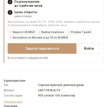
Подтверждение
2
до 2 рабочих часов
Цены открыты
3
цена и заказ
Менеджеры на связи Пн–Пт, 10:00–18:00. Заявки в нерабочее время
подтверждаем в ближайшие рабочие часы.
Заказ от 20 000 ₽
Выбор поштучно
Резерв 7 дней
Бесплатно по Москве и до ТК от 40 000 ₽
Зарегистрироваться
Войти
Все условия сотрудничества
Характеристики
Тип
Сорочка мужская длинный рукав
Артикул
340/139/BLK/ZV
Состав сырья
90% хлопок 10% полиэстер
Бренд
GREG
Показать еще
Модель
Описание
Зауженная с вытачками