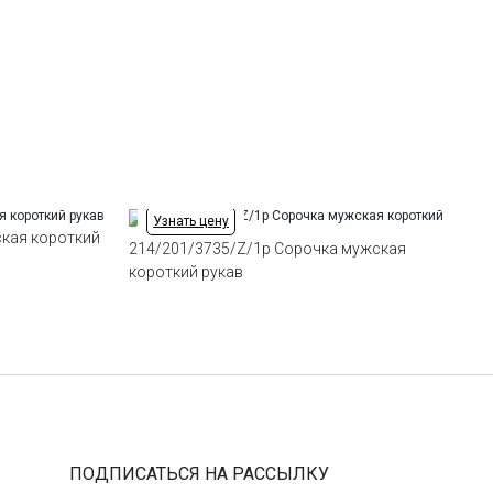
Отделка
Сорочки: внутренняя стойка
45
-
+
12
воротника из ткани
компаньона по косой
Ворот
Немецкий мягкий
46
-
+
16
Карман
отсутствует
Силуэт
Прямой силуэт / Сlassic fit
47
-
+
9
Узнать цену
48
-
+
3
кая короткий
214/201/3735/Z/1p Сорочка мужская
короткий рукав
Выбрать размерный ряд
по 1 шт каждого доступного размера
ПОДПИСАТЬСЯ НА РАССЫЛКУ