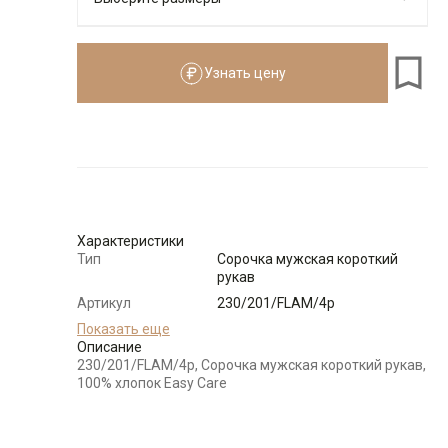
Узнать цену
176-184
Размеры для роста
176–184 см
Размер
Количество
Доступно
41
-
+
9
Характеристики
Тип
Сорочка мужская короткий
рукав
42
-
+
15
Артикул
230/201/FLAM/4p
Состав
Показать еще
100% хлопок Easy Care
сырья
Описание
43
-
+
17
230/201/FLAM/4p, Сорочка мужская короткий рукав,
Особенности
Имитация льна
100% хлопок Easy Care
ткани
Модель
Классическая
44
-
+
14
Цвет
Синий