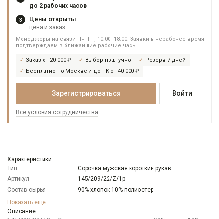
до 2 рабочих часов
Цены открыты
3
цена и заказ
Менеджеры на связи Пн–Пт, 10:00–18:00. Заявки в нерабочее время
подтверждаем в ближайшие рабочие часы.
Заказ от 20 000 ₽
Выбор поштучно
Резерв 7 дней
Бесплатно по Москве и до ТК от 40 000 ₽
Зарегистрироваться
Войти
Все условия сотрудничества
Характеристики
Тип
Сорочка мужская короткий рукав
Артикул
145/209/22/Z/1p
Состав сырья
90% хлопок 10% полиэстер
Бренд
GREG
Показать еще
Модель
Описание
Зауженная