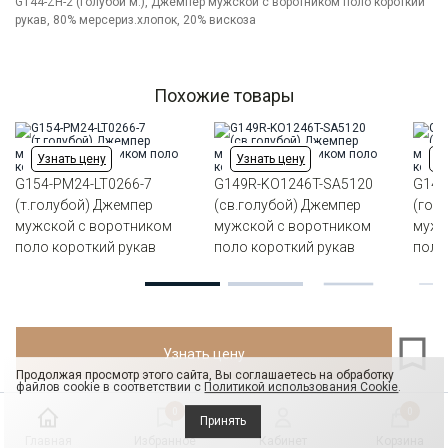
Модель
G144-ZH-2 (голубой м.), Джемпер мужской с воротником поло короткий
Классическая
рукав, 80% мерсериз.хлопок, 20% вискоза
Цвет
Голубой
Ворот
Трикотажный на стойке
Силуэт
Прямой силуэт / Сlassic fit
Похожие товары
Узнать цену
Узнать цену
Уз
G154-PM24-LT0266-7
G149R-KO1246T-SA5120
G144
(т.голубой) Джемпер
(св.голубой) Джемпер
(гол
мужской с воротником
мужской с воротником
мужс
поло короткий рукав
поло короткий рукав
поло
Узнать цену
Продолжая просмотр этого сайта, Вы соглашаетесь на обработку
файлов cookie в соответствии с
Политикой использования Cookie
.
0
0
Принять
Главная
Избранное
Кабинет
Корзина