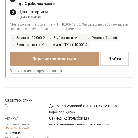
до 2 рабочих часов
Цены открыты
3
цена и заказ
Менеджеры на связи Пн–Пт, 10:00–18:00. Заявки в нерабочее время
подтверждаем в ближайшие рабочие часы.
Заказ от 20 000 ₽
Выбор поштучно
Резерв 7 дней
Бесплатно по Москве и до ТК от 40 000 ₽
Зарегистрироваться
Войти
Все условия сотрудничества
Характеристики
Тип
Джемпер мужской с воротником поло
короткий рукав
Артикул
G144-ZH-2 (голубой м.)
Состав сырья
80% мерсериз.хлопок, 20% вискоза
Показать еще
Бренд
GREG
Описание