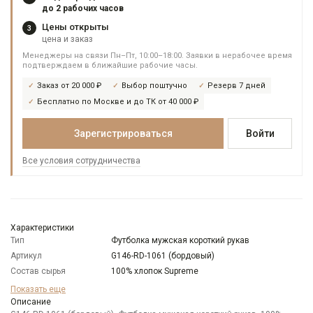
до 2 рабочих часов
Цены открыты
3
цена и заказ
Менеджеры на связи Пн–Пт, 10:00–18:00. Заявки в нерабочее время
подтверждаем в ближайшие рабочие часы.
Заказ от 20 000 ₽
Выбор поштучно
Резерв 7 дней
Бесплатно по Москве и до ТК от 40 000 ₽
Зарегистрироваться
Войти
Все условия сотрудничества
Характеристики
Тип
Футболка мужская короткий рукав
Артикул
G146-RD-1061 (бордовый)
Состав сырья
100% хлопок Supreme
Бренд
GREG
Показать еще
Модель
Описание
Классическая