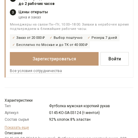
до 2 рабочих часов
Цены открыты
3
цена и заказ
Менеджеры на связи Пн–Пт, 10:00–18:00. Заявки в нерабочее время
подтверждаем в ближайшие рабочие часы.
Заказ от 20 000 ₽
Выбор поштучно
Резерв 7 дней
Бесплатно по Москве и до ТК от 40 000 ₽
Зарегистрироваться
Войти
Все условия сотрудничества
Характеристики
Тип
Футболка мужская короткий рукав
Артикул
G145-KO-SA-S5124 (т.ментол)
Состав сырья
92% хлопок 8% эластан
Модель
Классическая
Показать еще
Цвет
Описание
Зеленый