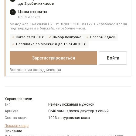
до 2 рабочих часов
Цены открыты
3
цена и заказ
Менеджеры на связи Пн–Пт, 10:00–18:00. Заявки в нерабочее время
подтверждаем в ближайшие рабочие часы.
Заказ от 20 000 ₽
Выбор поштучно
Резерв 7 дней
Бесплатно по Москве и до ТК от 40 000 ₽
Зарегистрироваться
Войти
Все условия сотрудничества
Характеристики
Тип
Ремень кожаный мужской
Артикул
Cr46 замша/кожа двустор. т.синий
Состав сырья
100% натуральная кожа
Бренд
CARPENTER
Показать еще
Модель
Описание
Ремни:Двустроронний