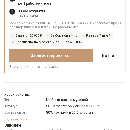
до 2 рабочих часов
Цены открыты
3
цена и заказ
Менеджеры на связи Пн–Пт, 10:00–18:00. Заявки в нерабочее время
подтверждаем в ближайшие рабочие часы.
Заказ от 20 000 ₽
Выбор поштучно
Резерв 7 дней
Бесплатно по Москве и до ТК от 40 000 ₽
Зарегистрироваться
Войти
Все условия сотрудничества
Характеристики
Тип
Шейный платок мужской
Артикул
SC-Carpenter-poly-синий 909.1.12
Состав сырья
80% полиамид 20% эластан
Бренд
CARPENTER
Показать еще
Цвет
Описание
Синий