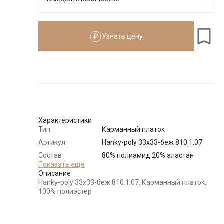
Узнать цену
Количество
Доступно
-
+
1
Характеристики
Тип
Карманный платок
Артикул
Hanky-poly 33х33-беж 810.1.07
Состав
80% полиамид 20% эластан
сырья
Показать еще
Описание
Бренд
GREG
Hanky-poly 33х33-беж 810.1.07, Карманный платок,
Цвет
Бежевый
100% полиэстер