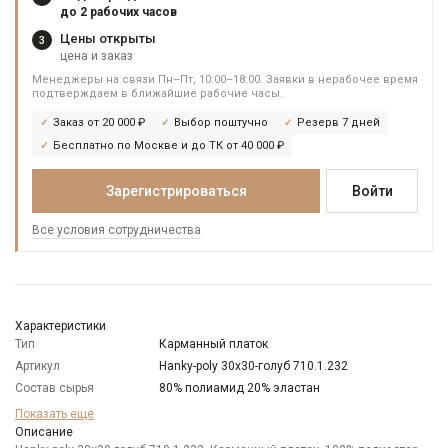
до 2 рабочих часов
Цены открыты
3
цена и заказ
Менеджеры на связи Пн–Пт, 10:00–18:00. Заявки в нерабочее время
подтверждаем в ближайшие рабочие часы.
Заказ от 20 000 ₽
Выбор поштучно
Резерв 7 дней
Бесплатно по Москве и до ТК от 40 000 ₽
Зарегистрироваться
Войти
Все условия сотрудничества
Характеристики
Тип
Карманный платок
Артикул
Hanky-poly 30х30-голуб 710.1.232
Состав сырья
80% полиамид 20% эластан
Бренд
GREG
Показать еще
Цвет
Описание
Голубой