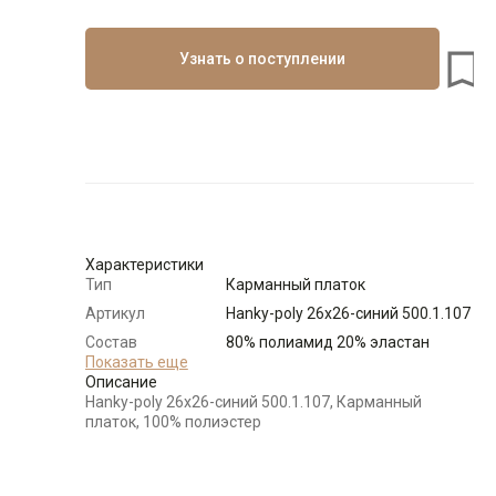
Узнать о поступлении
Характеристики
Тип
Карманный платок
Артикул
Hanky-poly 26x26-синий 500.1.107
Состав
80% полиамид 20% эластан
сырья
Показать еще
Описание
Бренд
GREG
Hanky-poly 26x26-синий 500.1.107, Карманный
Цвет
Синий
платок, 100% полиэстер