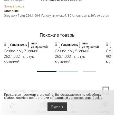
Цвет
Синий
Показать еще
Длина
Описание
150 см
Greg-poly 7син 226.1.004, Галстук мужской, 80% полиамид 20% эластан
Ширина
7см
Похожие товары
Узнать цену
Узнать цену
Уз
Casino-poly 7- синий
Casino-poly 5- синий
Greg-
262.1.002 Галстук
262.1.003 Галстук
908.1
мужской
мужской
мужс
Узнать о поступлении
Продолжая просмотр этого сайта, Вы соглашаетесь на обработку
файлов cookie в соответствии с
Политикой использования Cookie
.
0
0
Принять
Главная
Избранное
Кабинет
Корзина