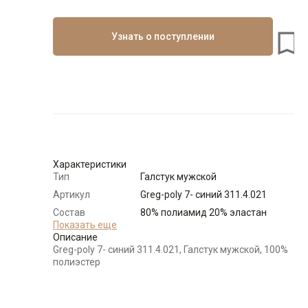
Узнать о поступлении
Характеристики
Тип
Галстук мужской
Артикул
Greg-poly 7- синий 311.4.021
Состав
80% полиамид 20% эластан
сырья
Показать еще
Описание
Бренд
GREG
Greg-poly 7- синий 311.4.021, Галстук мужской, 100%
Цвет
Синий
полиэстер
Отделка
Галстуки: многоцветный
Длина
150 см