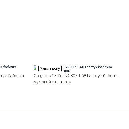
Цвет
Белый
Узнать цену
лстук-бабочка
Greg-poly 23-белый 307.1.68 Галстук-бабочка
мужской с платком