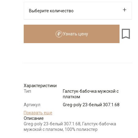
Выберите количество
Узнать цену
Количество
Доступно
-
+
4
Характеристики
Тип
Галстук-бабочка мужской с
платком
Артикул
Greg-poly 23-белый 307.1.68
Состав
Показать еще
80% полиамид 20% эластан
сырья
Описание
Greg-poly 23-белый 307.1.68, Галстук-бабочка
Бренд
GREG
мужской с платком, 100% полиэстер
Модель
Узкая бабочка