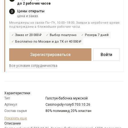
до 2 рабочих часов
Цены открыты
3
цена и заказ
Менеджеры на связи Пн–Пт, 10:00–18:00. Заявки в нерабочее время
подтверждаем в ближайшие рабочие часы.
Заказ от 20 000 ₽
Выбор поштучно
Резерв 7 дней
Бесплатно по Москве и до ТК от 40 000 ₽
Зарегистрироваться
Войти
Все условия сотрудничества
Характеристики
Тип
Галстук-бабочка мужской
Артикул
Casino-poly-голуб 703.10.26
Состав сырья
80% полиамид 20% эластан
Бренд
Casino
Показать еще
Модель
Описание
Широкая бабочка