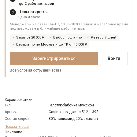
до 2 рабочих часов
Цены открыты
3
цена и заказ
Менеджеры на связи Пн–Пт, 10:00–18:00. Заявки в нерабочее время
подтверждаем в ближайшие рабочие часы.
Заказ от 20 000 ₽
Выбор поштучно
Резерв 7 дней
Бесплатно по Москве и до ТК от 40 000 ₽
Зарегистрироваться
Войти
Все условия сотрудничества
Характеристики
Тип
Галстук-бабочка мужской
Артикул
Casino-poly-джинс 512.1.393
Состав сырья
80% полиамид 20% эластан
Бренд
Casino
Показать еще
Модель
Описание
Узкая бабочка