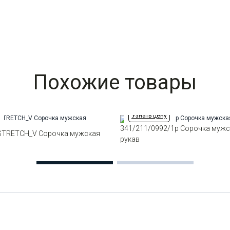
Похожие товары
Узнать цену
341/211/0992/1p Сорочка мужс
STRETCH_V Сорочка мужская
рукав
в