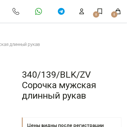
0
0
кая длинный рукав
340/139/BLK/ZV
Сорочка мужская
длинный рукав
Цены видны после регистрации