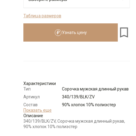
Таблица размеров
176-184
Узнать цену
Размеры для роста
176–184 см
Размер
Количество
Доступно
Узнать о
38
поступлении
Характеристики
Узнать о
39
поступлении
Тип
Сорочка мужская длинный рукав
Артикул
340/139/BLK/ZV
Узнать о
40
поступлении
Состав
90% хлопок 10% полиэстер
сырья
Показать еще
Описание
Узнать о
Бренд
GREG
41
поступлении
340/139/BLK/ZV, Сорочка мужская длинный рукав,
Модель
Зауженная с вытачками
90% хлопок 10% полиэстер
Узнать о
Цвет
Черный
42
поступлении