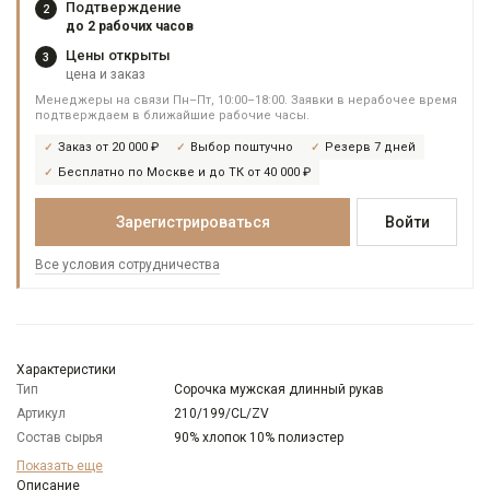
Подтверждение
2
до 2 рабочих часов
Цены открыты
3
цена и заказ
Менеджеры на связи Пн–Пт, 10:00–18:00. Заявки в нерабочее время
подтверждаем в ближайшие рабочие часы.
Заказ от 20 000 ₽
Выбор поштучно
Резерв 7 дней
Бесплатно по Москве и до ТК от 40 000 ₽
Зарегистрироваться
Войти
Все условия сотрудничества
Характеристики
Тип
Сорочка мужская длинный рукав
Артикул
210/199/CL/ZV
Состав сырья
90% хлопок 10% полиэстер
Бренд
GREG
Показать еще
Модель
Описание
Зауженная с вытачками