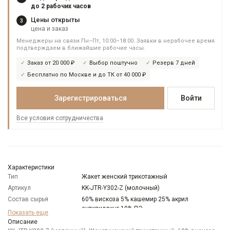
до 2 рабочих часов
Цены открыты
3
цена и заказ
Менеджеры на связи Пн–Пт, 10:00–18:00. Заявки в нерабочее время
подтверждаем в ближайшие рабочие часы.
Заказ от 20 000 ₽
Выбор поштучно
Резерв 7 дней
Бесплатно по Москве и до ТК от 40 000 ₽
Зарегистрироваться
Войти
Все условия сотрудничества
Характеристики
Тип
Жакет женский трикотажный
Артикул
KK-JTR-Y302-Z (молочный)
Состав сырья
60% вискоза 5% кашемир 25% акрил
антипиллинг 10% ПЭ
Показать еще
Особенности
Однотонный
Описание
ткани