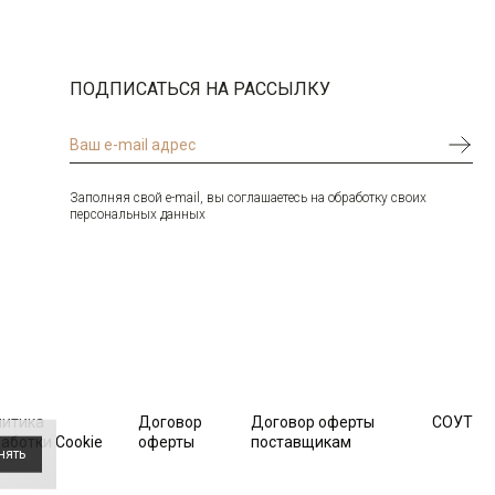
Цвет
Бежевый
Ворот
Отложной воротник на стойке
54
-
+
8
Манжет
отгибающиеся
ПОДПИСАТЬСЯ НА РАССЫЛКУ
Карман
накладной справа
56
-
+
5
Силуэт
Свободный силуэт / Casual
Сlassic fit
58
-
+
5
Заполняя свой e-mail, вы соглашаетесь на обработку своих
персональных данных
Выбрать размерный ряд
по 1 шт каждого доступного размера
литика
Договор
Договор оферты
СОУТ
аботки Cookie
оферты
поставщикам
нять