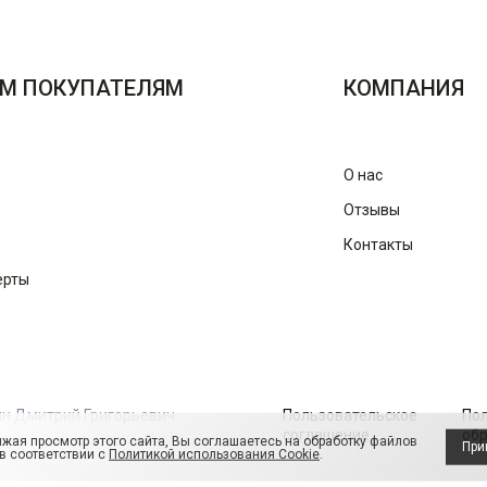
М ПОКУПАТЕЛЯМ
КОМПАНИЯ
О нас
Отзывы
Контакты
ерты
ин Дмитрий Григорьевич.
Пользовательское
По
соглашение
обр
жая просмотр этого сайта, Вы соглашаетесь на обработку файлов
При
 в соответствии с
Политикой использования Cookie
.