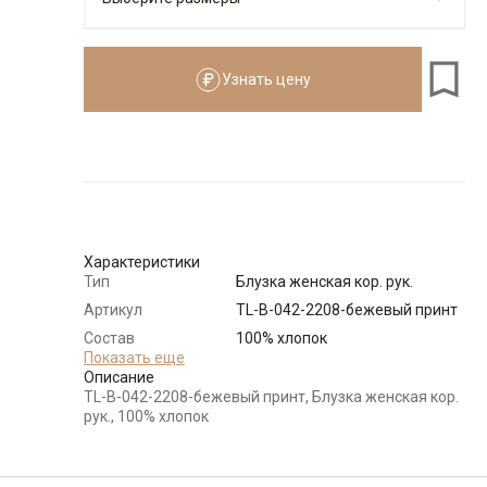
Узнать цену
Размеры для роста
см
Размер
Количество
Доступно
44
-
+
8
Характеристики
46
-
+
8
Тип
Блузка женская кор. рук.
Артикул
TL-B-042-2208-бежевый принт
48
-
+
9
Состав
100% хлопок
сырья
Показать еще
Описание
Бренд
T-lab (Россия)
TL-B-042-2208-бежевый принт, Блузка женская кор.
50
-
+
9
Особенности
Принт
рук., 100% хлопок
ткани
Модель
Прямая
52
-
+
8