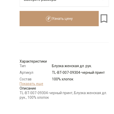
Узнать цену
Размеры для роста
см
Размер
Количество
Доступно
44-46
-
+
9
Характеристики
48-50
-
+
13
Тип
Блузка женская дл. рук.
Артикул
TL-BT-007-09304-черный принт
52-54
-
+
16
Состав
100% хлопок
сырья
Показать еще
Описание
Бренд
T-lab (Россия)
TL-BT-007-09304-черный принт, Блузка женская дл.
56-58
-
+
8
Модель
Свободная
рук., 100% хлопок
Цвет
Черный
Выбрать размерный ряд
Ворот
Отложной воротник