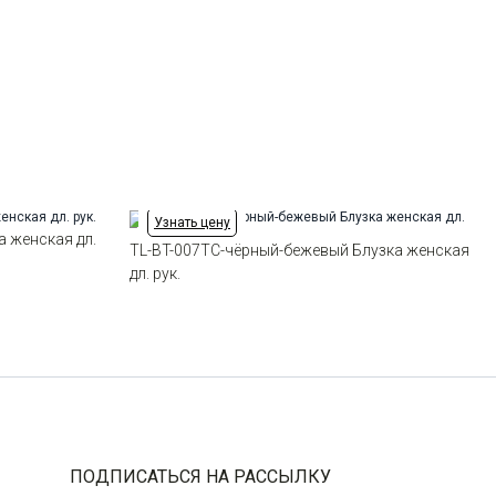
по 1 шт каждого доступного размера
Манжет
прямой на 2-х пуговицах с
возм.отворота
Карман
2 накладных кармана
Узнать цену
а женская дл.
TL-BT-007TC-чёрный-бежевый Блузка женская
дл. рук.
ПОДПИСАТЬСЯ НА РАССЫЛКУ