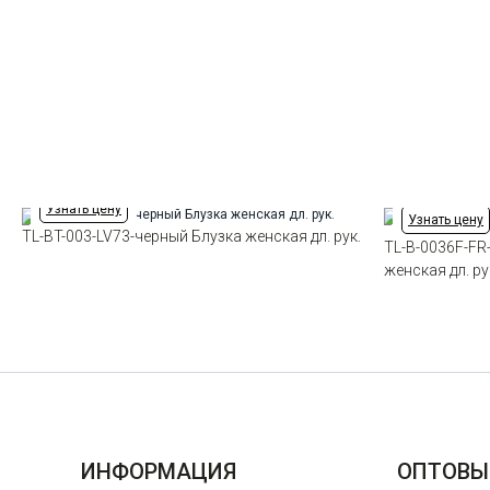
Узнать цену
Узнать цену
TL-BT-003-LV73-черный Блузка женская дл. рук.
TL-B-0036F-FR
женская дл. ру
ИНФОРМАЦИЯ
ОПТОВЫ