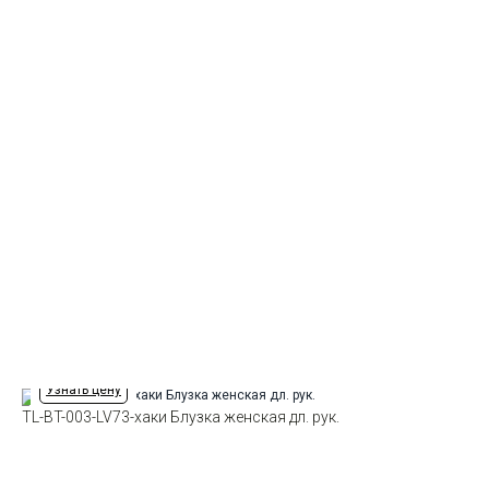
Узнать цену
TL-BT-003-LV73-хаки Блузка женская дл. рук.