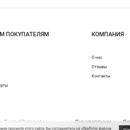
М ПОКУПАТЕЛЯМ
КОМПАНИЯ
О нас
Отзывы
Контакты
ерты
ин Дмитрий Григорьевич.
Пользовательское
По
соглашение
обр
жая просмотр этого сайта, Вы соглашаетесь на обработку файлов
При