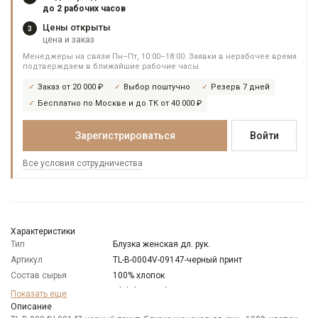
до 2 рабочих часов
Цены открыты
3
цена и заказ
Менеджеры на связи Пн–Пт, 10:00–18:00. Заявки в нерабочее время
подтверждаем в ближайшие рабочие часы.
Заказ от 20 000 ₽
Выбор поштучно
Резерв 7 дней
Бесплатно по Москве и до ТК от 40 000 ₽
Зарегистрироваться
Войти
Все условия сотрудничества
Характеристики
Тип
Блузка женская дл. рук.
Артикул
TL-B-0004V-09147-черный принт
Состав сырья
100% хлопок
Бренд
T-lab (Россия)
Показать еще
Модель
Описание
Прямая