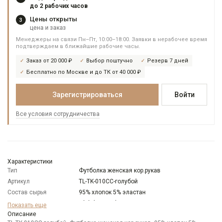
до 2 рабочих часов
Цены открыты
3
цена и заказ
Менеджеры на связи Пн–Пт, 10:00–18:00. Заявки в нерабочее время
подтверждаем в ближайшие рабочие часы.
Заказ от 20 000 ₽
Выбор поштучно
Резерв 7 дней
Бесплатно по Москве и до ТК от 40 000 ₽
Зарегистрироваться
Войти
Все условия сотрудничества
Характеристики
Тип
Футболка женская кор.рукав
Артикул
TL-TK-010СС-голубой
Состав сырья
95% хлопок 5% эластан
Бренд
T-lab (Россия)
Показать еще
Модель
Описание
Прямая