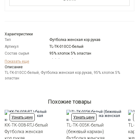
Характеристики
Тип
Футболка женская кор.рукав
Артикул
TL-TK-010СС-белый
Состав сырья
95% хлопок 5% эластан
Бренд
T-lab (Россия)
Показать еще
Модель
Описание
Прямая
TL-TK-010СС-белый, Футболка женская кор.рукав, 95% хлопок 5%
Цвет
Белый
эластан
Ворот
Круглый
Карман
отсутствует
Силуэт
Прямой силуэт / Сlassic fit
Похожие товары
Узнать цену
Узнать цену
Уз
KK-TK-008-RTJ-белый
TL-TK-005K-белый
TL-T
Футболка женская
(бежевый карман)
карм
кор.рукав
Футболка женская
женс