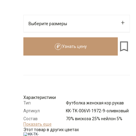
Выберите размеры
Узнать цену
Характеристики
Тип
Футболка женская кор.рукав
Артикул
KK-TK-006VI-1972-9-оливковый
Состав
70% вискоза 25% нейлон 5%
сырья
Показать еще
спандекс
Этот товар в других цветах
Бренд
KATHARINA KROSS (Россия)