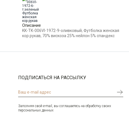
Особенности
C легким блеском (в тон ткани)
ткани
Модель
Прямая с вытачками
Цвет
Оливковый
Описание
KK-TK-006VI-1972-9-оливковый, Футболка женская
Ворот
Круглый
кор.рукав, 70% вискоза 25% нейлон 5% спандекс
Карман
отсутствует
Силуэт
Прямой силуэт / Сlassic fit
ПОДПИСАТЬСЯ НА РАССЫЛКУ
Заполняя свой e-mail, вы соглашаетесь на обработку своих
персональных данных