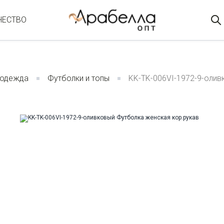
ЧЕСТВО
 одежда
Футболки и топы
KK-TK-006VI-1972-9-олив