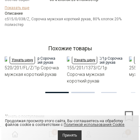
Бренд
Casino
Показать еще
Модель
Описание
Зауженная
c515/0/038/Z, Сорочка мужская короткий рукав, 80% хлопок 20%
Цвет
Оранжевый
полиэстер
Ворот
Французский
Карман
стандартный, слева, накладной
Силуэт
Полуприталенный силуэт / Regular fit
Похожие товары
Узнать цену
Узнать цену
Уз
520/201/FL/Z/1p Сорочка
155/201/1373/C/1p
255/
мужская короткий рукав
Сорочка мужская
мужс
короткий рукав
Узнать о поступлении
Продолжая просмотр этого сайта, Вы соглашаетесь на обработку
файлов cookie в соответствии с
Политикой использования Cookie
.
0
0
Принять