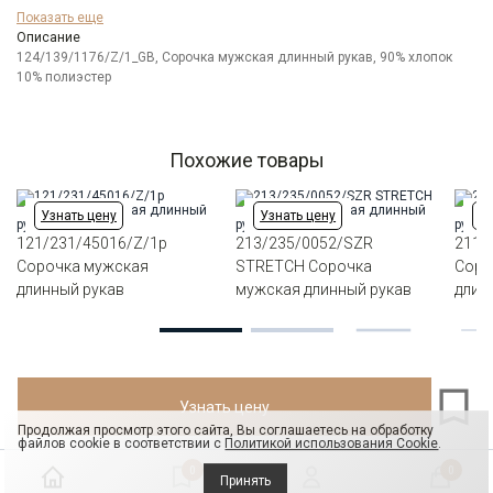
Бренд
GREG
Показать еще
Модель
Описание
Зауженная
124/139/1176/Z/1_GB, Сорочка мужская длинный рукав, 90% хлопок
Цвет
Голубой
10% полиэстер
Отделка
Сорочки: внутренняя стойка воротника и
внутренний манжет из ткани компаньона
Ворот
Французский маленький
Манжет
классический закругленный на пуговицах 6 см
Похожие товары
Карман
отсутствует
Силуэт
Полуприталенный силуэт / Regular fit
Узнать цену
Узнать цену
Уз
121/231/45016/Z/1p
213/235/0052/SZR
211/
Сорочка мужская
STRETCH Сорочка
Соро
длинный рукав
мужская длинный рукав
длин
Узнать цену
Продолжая просмотр этого сайта, Вы соглашаетесь на обработку
файлов cookie в соответствии с
Политикой использования Cookie
.
0
0
Принять