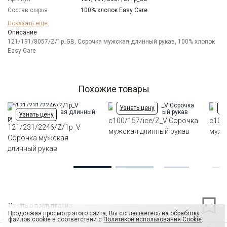
Состав сырья
100% хлопок Easy Care
Бренд
GREG
Показать еще
Модель
Описание
Зауженная
121/191/8057/Z/1p_GB, Сорочка мужская длинный рукав, 100% хлопок
Цвет
Белый
Easy Care
Отделка
Сорочки: кант по нижнему краю внутренней
стойки воротника и внутренний манжет из
ткани компаньона
Ворот
Французский маленький
Похожие товары
Манжет
универсальный закругленный на пуговицах и
под запонки
Узнать цену
Уз
Узнать цену
Карман
отсутствует
c100/157/ice/Z_V Сорочка
c100
Силуэт
121/231/2246/Z/1p_V
Полуприталенный силуэт / Regular fit
мужская длинный рукав
мужс
Сорочка мужская
длинный рукав
Узнать о поступлении
Продолжая просмотр этого сайта, Вы соглашаетесь на обработку
файлов cookie в соответствии с
Политикой использования Cookie
.