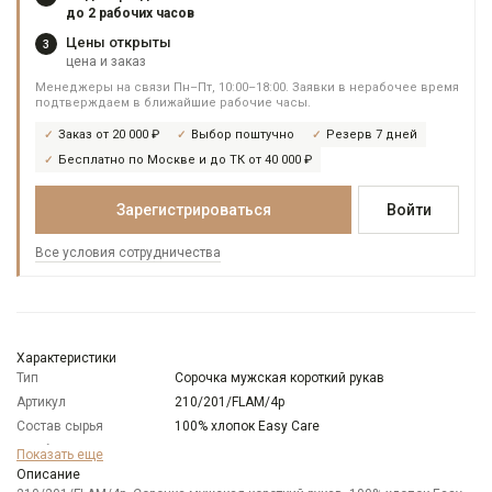
до 2 рабочих часов
Цены открыты
3
цена и заказ
Менеджеры на связи Пн–Пт, 10:00–18:00. Заявки в нерабочее время
подтверждаем в ближайшие рабочие часы.
Заказ от 20 000 ₽
Выбор поштучно
Резерв 7 дней
Бесплатно по Москве и до ТК от 40 000 ₽
Зарегистрироваться
Войти
Все условия сотрудничества
Характеристики
Тип
Сорочка мужская короткий рукав
Артикул
210/201/FLAM/4p
Состав сырья
100% хлопок Easy Care
Особенности
Имитация льна
Показать еще
ткани
Описание