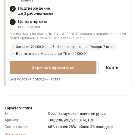
1 минута
Подтверждение
2
до 2 рабочих часов
Цены открыты
3
цена и заказ
Менеджеры на связи Пн–Пт, 10:00–18:00. Заявки в нерабочее время
подтверждаем в ближайшие рабочие часы.
Заказ от 20 000 ₽
Выбор поштучно
Резерв 7 дней
Бесплатно по Москве и до ТК от 40 000 ₽
Зарегистрироваться
Войти
Все условия сотрудничества
Характеристики
Тип
Сорочка мужская длинный рукав
Артикул
100/238/WH/SZR STRETCH
Состав сырья
68% хлопок 28% нейлон 4% спандекс
Бренд
GREG
Показать еще