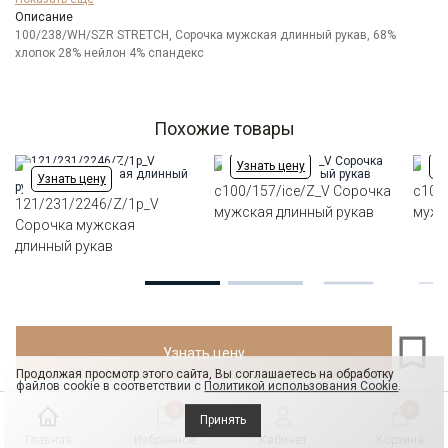
Модель
Описание
Зауженная с рельефами сзади
100/238/WH/SZR STRETCH, Сорочка мужская длинный рукав, 68%
Цвет
Белый
хлопок 28% нейлон 4% спандекс
Ворот
Немецкий
Манжет
классический закругленный на пуговицах 6 см
Карман
отсутствует
Похожие товары
Силуэт
Облегающий силуэт / Super Slim fit
Узнать цену
Уз
Узнать цену
c100/157/ice/Z_V Сорочка
c100
121/231/2246/Z/1p_V
мужская длинный рукав
мужс
Сорочка мужская
длинный рукав
Узнать цену
Продолжая просмотр этого сайта, Вы соглашаетесь на обработку
файлов cookie в соответствии с
Политикой использования Cookie
.
0
0
Принять
Главная
Избранное
Кабинет
Корзина