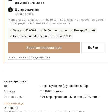
до 2 рабочих часов
Цены открыты
3
цена и заказ
Менеджеры на связи Пн–Пт, 10:00–18:00. Заявки в нерабочее время
подтверждаем в ближайшие рабочие часы.
Заказ от 20 000 ₽
Выбор поштучно
Резерв 7 дней
Бесплатно по Москве и до ТК от 40 000 ₽
Зарегистрироваться
Войти
Все условия сотрудничества
Характеристики
Тип
Носки мужские (в упаковке 5 пар)
Артикул
Cr-18/02 т.синий
Состав сырья
80% мерсеризованный хлопок, 20%нейлон
Бренд
CARPENTER
Показать еще
Цвет
Описание
Синий