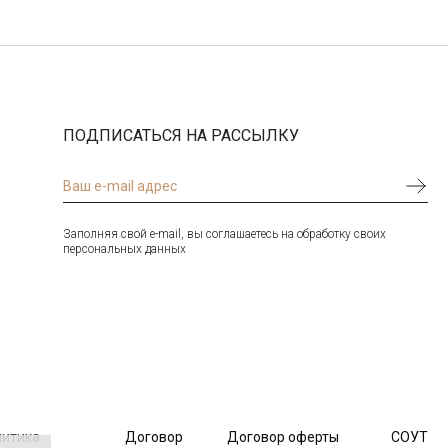
Цвет
Черный
60
-
+
2
Ворот
Цельновязанный
Карман
отсутствует
Выбрать размерный ряд
Силуэт
Прямой силуэт / Сlassic fit
по 1 шт каждого доступного размера
ПОДПИСАТЬСЯ НА РАССЫЛКУ
Заполняя свой e-mail, вы соглашаетесь на обработку своих
персональных данных
литика
Договор
Договор оферты
СОУТ