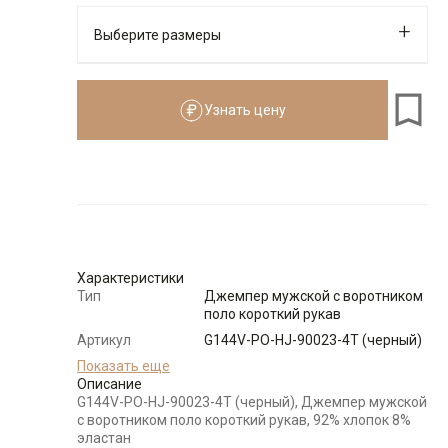
Выберите размеры
Узнать цену
176-184
Размеры для роста
176–184 см
Размер
Количество
Доступно
46
-
+
1
Характеристики
Тип
Джемпер мужской с воротником
поло короткий рукав
56
-
+
3
Артикул
G144V-PO-HJ-90023-4T (черный)
Состав
Показать еще
92% хлопок 8% эластан
сырья
Описание
58
-
+
1
G144V-PO-HJ-90023-4T (черный), Джемпер мужской
Модель
Классическая с разрезами по
с воротником поло короткий рукав, 92% хлопок 8%
бокам
эластан