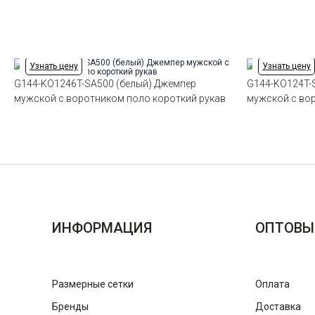
Узнать цену
Узнать цену
G144-KO1246T-SA500 (белый) Джемпер
G144-KO124T-
мужской с воротником поло короткий рукав
мужской с во
ИНФОРМАЦИЯ
ОПТОВЫ
Размерные сетки
Оплата
Бренды
Доставка