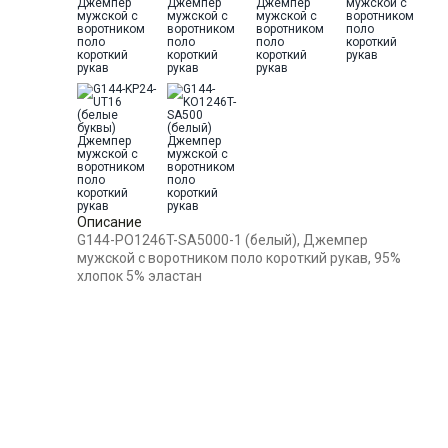
52
-
+
26
ткани
Модель
Классическая с разрезами по
бокам
54
-
+
17
Цвет
Белый
Ворот
Из основной ткани на стойке
56
-
+
13
Карман
отсутствует
58
-
+
14
Описание
G144-PO1246T-SA5000-1 (белый), Джемпер
60
-
+
1
мужской с воротником поло короткий рукав, 95%
хлопок 5% эластан
62
-
+
6
Выбрать размерный ряд
по 1 шт каждого доступного размера