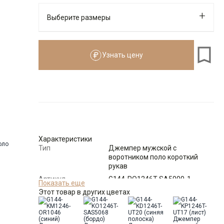
Выберите размеры
Узнать цену
176-184
Размеры для роста
176–184 см
Размер
Количество
Доступно
46
-
+
8
Характеристики
Тип
Джемпер мужской с
воротником поло короткий
рукав
48
-
+
21
Артикул
G144-PO1246T-SA5000-1
Показать еще
(белый)
Этот товар в других цветах
50
-
+
25
Состав
95% хлопок 5% эластан
сырья
Особенности
Пике