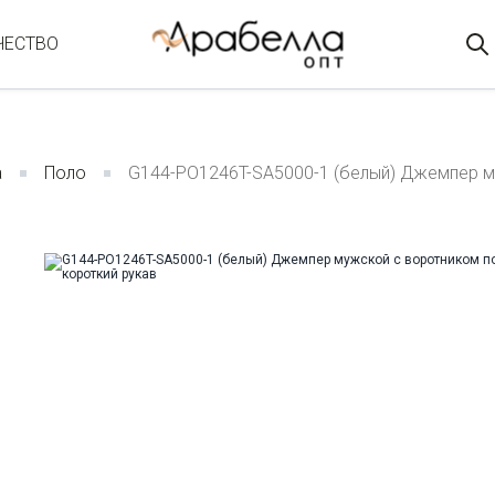
ЧЕСТВО
а
Поло
G144-PO1246T-SA5000-1 (белый) Джемпер м