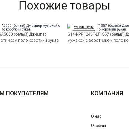
Похожие товары
Узнать цену
SA5000 (белый) Джемпер
G144-PP1246T-LT1857 (белый) 
ротником поло короткий рукав
мужской с воротником поло ко
М ПОКУПАТЕЛЯМ
КОМПАНИЯ
О нас
Отзывы