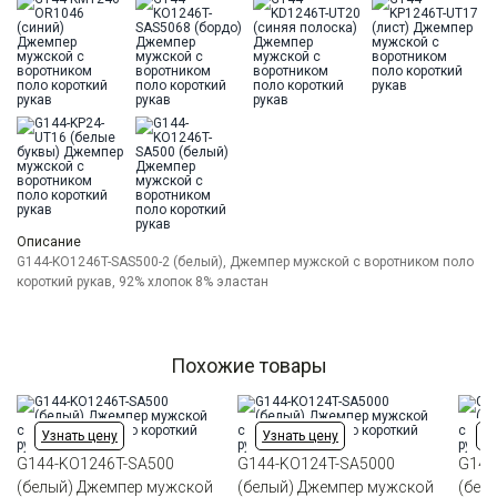
Модель
Классическая с разрезами по бокам
Цвет
Белый
Ворот
Из основной ткани на стойке
Карман
отсутствует
Описание
G144-KO1246T-SAS500-2 (белый), Джемпер мужской с воротником поло
короткий рукав, 92% хлопок 8% эластан
Похожие товары
Узнать цену
Узнать цену
Уз
G144-KO1246T-SA500
G144-KO124T-SA5000
G144
(белый) Джемпер мужской
(белый) Джемпер мужской
(бел