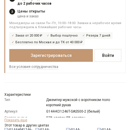
до 2 рабочих часов
Цены открыты
3
цена и заказ
Менеджеры на связи Пн–Пт, 10:00–18:00. Заявки в нерабочее время
подтверждаем в ближайшие рабочие часы.
Заказ от 20 000 ₽
Выбор поштучно
Резерв 7 дней
Бесплатно по Москве и до ТК от 40 000 ₽
Зарегистрироваться
Войти
Все условия сотрудничества
Характеристики
Тип
Джемпер мужской с воротником поло
короткий рукав
Артикул
G144-KO1246T-SAS500-2 (белый)
Состав сырья
92% хлопок 8% эластан
Показать еще
Бренд
GREG
Этот товар в других цветах