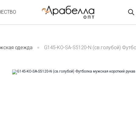
ЧЕСТВО
жская одежда
G145-KO-SA-S5120-N (св.голубой) Футб