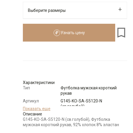
Выберите размеры
Узнать цену
176-184
Размеры для роста
176–184 см
Размер
Количество
Доступно
Узнать о
46
поступлении
Характеристики
Тип
Футболка мужская короткий
Узнать о
рукав
48
поступлении
Артикул
G145-KO-SA-S5120-N
(св.голубой)
Показать еще
Узнать о
50
поступлении
Состав
Описание
92% хлопок 8% эластан
сырья
G145-KO-SA-S5120-N (св.голубой), Футболка
Узнать о
мужская короткий рукав, 92% хлопок 8% эластан
52
Модель
Классическая
поступлении