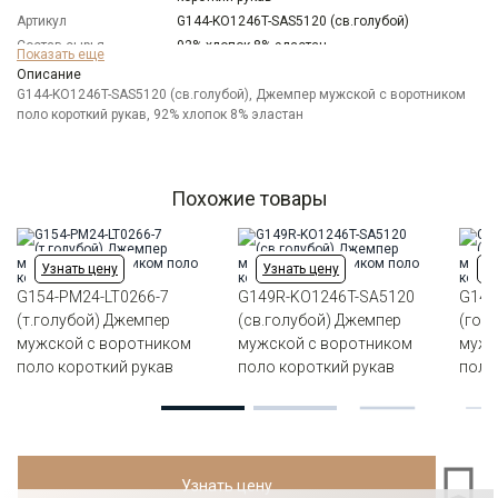
Артикул
G144-KO1246T-SAS5120 (св.голубой)
Состав сырья
92% хлопок 8% эластан
Показать еще
Бренд
GREG
Описание
Модель
G144-KO1246T-SAS5120 (св.голубой), Джемпер мужской с воротником
Классическая с разрезами по бокам
поло короткий рукав, 92% хлопок 8% эластан
Цвет
Голубой
Ворот
Из основной ткани на стойке
Карман
отсутствует
Силуэт
Прямой силуэт / Сlassic fit
Похожие товары
Узнать цену
Узнать цену
Уз
G154-PM24-LT0266-7
G149R-KO1246T-SA5120
G144
(т.голубой) Джемпер
(св.голубой) Джемпер
(гол
мужской с воротником
мужской с воротником
мужс
поло короткий рукав
поло короткий рукав
поло
Узнать цену