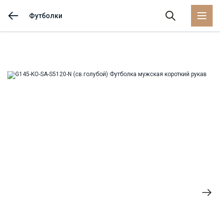
62
-
+
2
Футболки