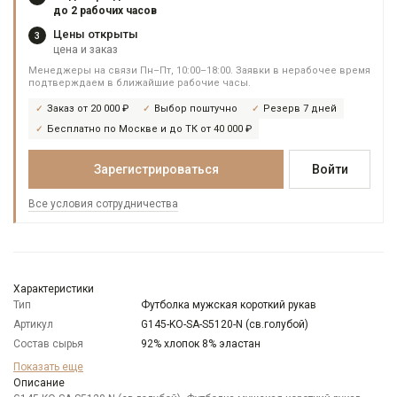
до 2 рабочих часов
Цены открыты
3
цена и заказ
Менеджеры на связи Пн–Пт, 10:00–18:00. Заявки в нерабочее время
подтверждаем в ближайшие рабочие часы.
Заказ от 20 000 ₽
Выбор поштучно
Резерв 7 дней
Бесплатно по Москве и до ТК от 40 000 ₽
Зарегистрироваться
Войти
Все условия сотрудничества
Характеристики
Тип
Футболка мужская короткий рукав
Артикул
G145-KO-SA-S5120-N (св.голубой)
Состав сырья
92% хлопок 8% эластан
Модель
Классическая
Показать еще
Цвет
Описание
Голубой