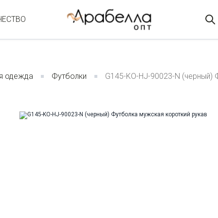
ЧЕСТВО
я одежда
Футболки
G145-KO-HJ-90023-N (черный) 