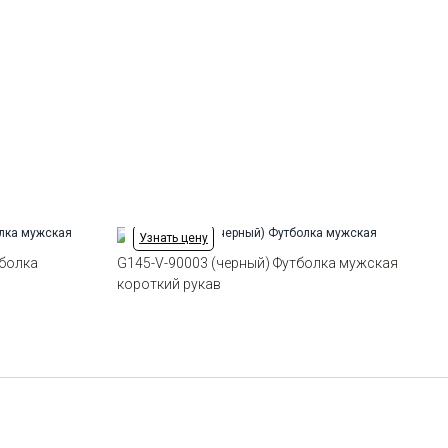
52
-
+
26
Цвет
Черный
Ворот
Круглый
Силуэт
Прямой силуэт / Сlassic fit
54
-
+
23
56
-
+
17
58
-
+
19
Узнать цену
60
-
+
16
тболка
G145-V-90003 (черный) Футболка мужская
короткий рукав
62
-
+
14
Выбрать размерный ряд
по 1 шт каждого доступного размера