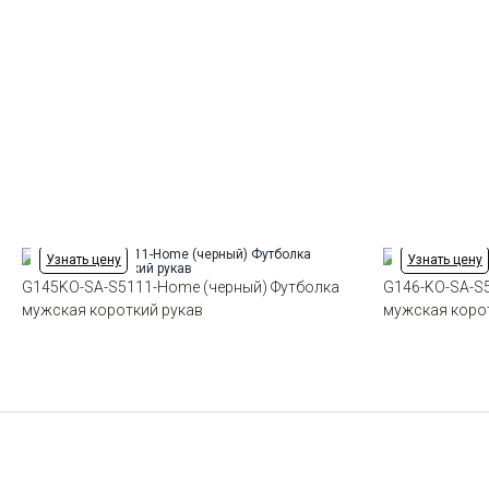
Узнать цену
Узнать цену
G145KO-SA-S5111-Home (черный) Футболка
G146-KO-SA-S5
мужская короткий рукав
мужская коро