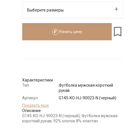
Выберите размеры
Узнать цену
176-184
Размеры для роста
176–184 см
Размер
Количество
Доступно
46
-
+
10
Характеристики
Тип
Футболка мужская короткий
рукав
48
-
+
26
Артикул
G145-KO-HJ-90023-N (черный)
Состав
Показать еще
92% хлопок 8% эластан
сырья
Описание
50
-
+
26
G145-KO-HJ-90023-N (черный), Футболка мужская
Бренд
GREG
короткий рукав, 92% хлопок 8% эластан
Модель
Классическая