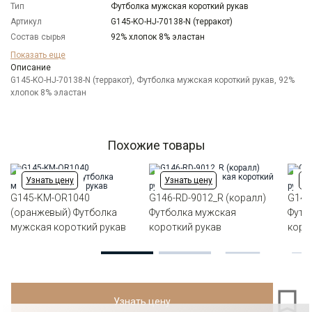
Тип
Футболка мужская короткий рукав
Артикул
G145-KO-HJ-70138-N (терракот)
Состав сырья
92% хлопок 8% эластан
Бренд
GREG
Показать еще
Модель
Описание
Классическая
G145-KO-HJ-70138-N (терракот), Футболка мужская короткий рукав, 92%
Цвет
Оранжевый
хлопок 8% эластан
Ворот
Круглый
Силуэт
Прямой силуэт / Сlassic fit
Похожие товары
Узнать цену
Узнать цену
Уз
G145-KM-OR1040
G146-RD-9012_R (коралл)
G145
(оранжевый) Футболка
Футболка мужская
Футб
мужская короткий рукав
короткий рукав
коро
Узнать цену