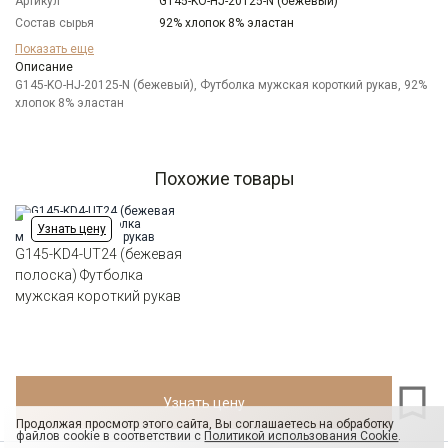
Артикул
G145-KO-HJ-20125-N (бежевый)
Состав сырья
92% хлопок 8% эластан
Бренд
GREG
Показать еще
Модель
Описание
Классическая
G145-KO-HJ-20125-N (бежевый), Футболка мужская короткий рукав, 92%
Цвет
Бежевый
хлопок 8% эластан
Ворот
Круглый
Силуэт
Прямой силуэт / Сlassic fit
Похожие товары
Узнать цену
G145-KD4-UT24 (бежевая
полоска) Футболка
мужская короткий рукав
Узнать цену
Продолжая просмотр этого сайта, Вы соглашаетесь на обработку
файлов cookie в соответствии с
Политикой использования Cookie
.