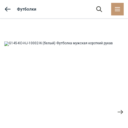
62
-
+
1
Футболки