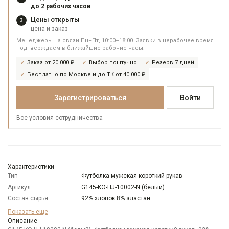
до 2 рабочих часов
Цены открыты
3
цена и заказ
Менеджеры на связи Пн–Пт, 10:00–18:00. Заявки в нерабочее время
подтверждаем в ближайшие рабочие часы.
Заказ от 20 000 ₽
Выбор поштучно
Резерв 7 дней
Бесплатно по Москве и до ТК от 40 000 ₽
Зарегистрироваться
Войти
Все условия сотрудничества
Характеристики
Тип
Футболка мужская короткий рукав
Артикул
G145-KO-HJ-10002-N (белый)
Состав сырья
92% хлопок 8% эластан
Бренд
GREG
Показать еще
Модель
Описание
Классическая