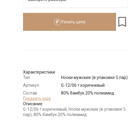
Узнать цену
Размеры для роста
см
Размер
Количество
Доступно
44-46
-
+
6
Характеристики
Выбрать размерный ряд
Тип
Носки мужские (в упаковке 5 пар)
по 1 шт каждого доступного размера
Артикул
G-12/06 т.коричневый
Состав
80% бамбук 20% полиамид
сырья
Показать еще
Описание
Бренд
GREG
G-12/06 т.коричневый, Носки мужские (в упаковке 5
Цвет
Коричневый
пар), 80% бамбук 20% полиамид