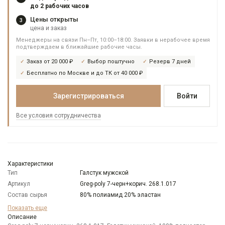
до 2 рабочих часов
Цены открыты
3
цена и заказ
Менеджеры на связи Пн–Пт, 10:00–18:00. Заявки в нерабочее время
подтверждаем в ближайшие рабочие часы.
Заказ от 20 000 ₽
Выбор поштучно
Резерв 7 дней
Бесплатно по Москве и до ТК от 40 000 ₽
Зарегистрироваться
Войти
Все условия сотрудничества
Характеристики
Тип
Галстук мужской
Артикул
Greg-poly 7-черн+корич. 268.1.017
Состав сырья
80% полиамид 20% эластан
Цвет
Черный
Показать еще
Длина
Описание
150 см